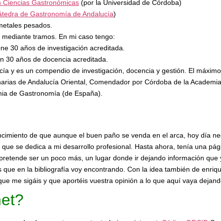
en Ciencias Gastronómicas
(por la Universidad de Córdoba)
tedra de Gastronomía de Andalucía
)
 metales pesados.
 mediante tramos. En mi caso tengo:
one 30 años de investigación acreditada.
en 30 años de docencia acreditada.
ía y es un compendio de investigación, docencia y gestión. El máximo
narias de Andalucía Oriental, Comendador por Córdoba de la Academia
ia de Gastronomía (de España).
ncimiento de que aunque el buen paño se venda en el arca, hoy día ne
que se dedica a mi desarrollo profesional. Hasta ahora, tenía una pá
retende ser un poco más, un lugar donde ir dejando información que yo
 que en la bibliografía voy encontrando. Con la idea también de enriqu
que me sigáis y que aportéis vuestra opinión a lo que aquí vaya dejand
et?