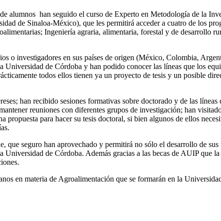
 de alumnos han seguido el curso de Experto en Metodología de la Inve
sidad de Sinaloa-México), que les permitirá acceder a cuatro de los pr
limentarias; Ingeniería agraria, alimentaria, forestal y de desarrollo ru
arios o investigadores en sus países de origen (México, Colombia, Arge
 la Universidad de Córdoba y han podido conocer las líneas que los equ
ácticamente todos ellos tienen ya un proyecto de tesis y un posible dire
ereses; han recibido sesiones formativas sobre doctorado y de las líneas
antener reuniones con diferentes grupos de investigación; han visitado
na propuesta para hacer su tesis doctoral, si bien algunos de ellos nece
as.
 que seguro han aprovechado y permitirá no sólo el desarrollo de sus tes
y la Universidad de Córdoba. Además gracias a las becas de AUIP que la 
ciones.
anos en materia de Agroalimentación que se formarán en la Universida