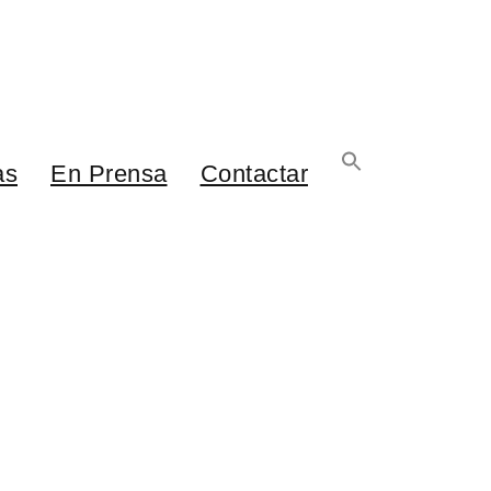
as
En Prensa
Contactar