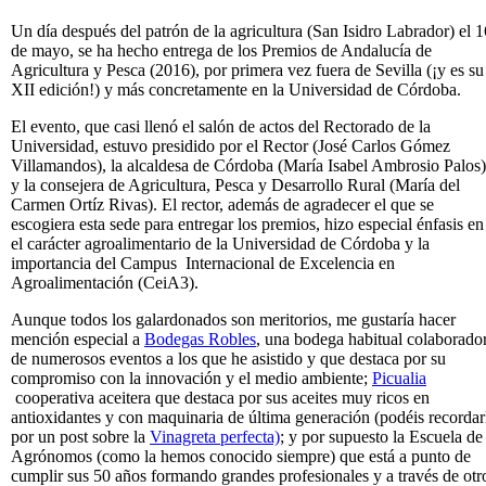
Un día después del patrón de la agricultura (San Isidro Labrador) el 1
de mayo, se ha hecho entrega de los Premios de Andalucía de
Agricultura y Pesca (2016), por primera vez fuera de Sevilla (¡y es su
XII edición!) y más concretamente en la Universidad de Córdoba.
El evento, que casi llenó el salón de actos del Rectorado de la
Universidad, estuvo presidido por el Rector (José Carlos Gómez
Villamandos), la alcaldesa de Córdoba (María Isabel Ambrosio Palos)
y la consejera de Agricultura, Pesca y Desarrollo Rural (María del
Carmen Ortíz Rivas). El rector, además de agradecer el que se
escogiera esta sede para entregar los premios, hizo especial énfasis en
el carácter agroalimentario de la Universidad de Córdoba y la
importancia del Campus Internacional de Excelencia en
Agroalimentación (CeiA3).
Aunque todos los galardonados son meritorios, me gustaría hacer
mención especial a
Bodegas Robles
, una bodega habitual colaborado
de numerosos eventos a los que he asistido y que destaca por su
compromiso con la innovación y el medio ambiente;
Picualia
cooperativa aceitera que destaca por sus aceites muy ricos en
antioxidantes y con maquinaria de última generación (podéis recordar
por un post sobre la
Vinagreta perfecta)
; y por supuesto la Escuela de
Agrónomos (como la hemos conocido siempre) que está a punto de
cumplir sus 50 años formando grandes profesionales y a través de otr