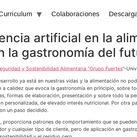
Curriculum
Colaboraciones
Descarg
encia artificial en la al
 la gastronomía del fut
eguridad y Sostenibilidad Alimentaria “Grupo Fuertes
”-Uni
desarrollo ya está en nuestras vidas y la alimentación no po
nte a calidez que evoca la gastronomía en principio, sobre 
s, formas de elaboración, presentación y sobre todo la per
ón personalizada, de elevado interés nutricional. Por otra par
con un paso decidido.
data, proporciona patrones de comportamiento que se pueden
or y cualquier tipo de cliente, pero de aplicación en gastr
 sostenibilidad y el residuo cero.