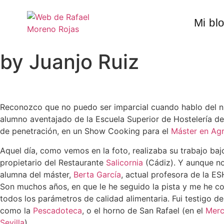
Mi bl
by Juanjo Ruiz
Reconozco que no puedo ser imparcial cuando hablo del n
alumno aventajado de la Escuela Superior de Hostelería de 
de penetración, en un Show Cooking para el
Máster en Ag
Aquel día, como vemos en la foto, realizaba su trabajo ba
propietario del Restaurante
Salicornia
(Cádiz). Y aunque no
alumna del máster,
Berta García
, actual profesora de la ES
Son muchos años, en que le he seguido la pista y me he con
todos los parámetros de calidad alimentaria. Fui testigo d
como la
Pescadoteca
, o el horno de San Rafael (en el
Merc
Sevilla
).