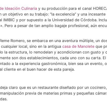
 de Ideación Culinaria
y su producción para el canal HORECA
n objetivo en su trabajo: “la excelencia” y una incesante c
, al IMIBIC y por supuesto a la Universidad de Córdoba. In
 a pesar de tan amplio bagaje profesional, aún encuen
 Reme Romero, se embarca en una aventura múltiple, un dos 
 cualquier local, sino en la antigua
casa de Manolete
que pr
 la estructura, lo remodelan y acondicionan con gusto y cl
lmente son dos establecimientos, cada uno con su carta. El
ientado a la experiencia gastronómica, bien sea un evento
l cliente en el buen hacer de esta pareja.
s deja claro que es un restaurante diseñado por un cocinero
o manipulación previa de materias primas y pequeñas cámar
das.