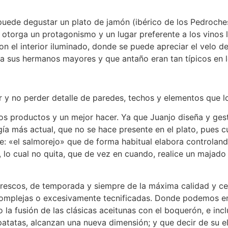
puede degustar un plato de jamón (ibérico de los Pedroches
o otorga un protagonismo y un lugar preferente a los vinos 
on el interior iluminado, donde se puede apreciar el velo de 
r a sus hermanos mayores y que antaño eran tan típicos en
or y no perder detalle de paredes, techos y elementos que lo
os productos y un mejor hacer. Ya que Juanjo diseña y gest
ía más actual, que no se hace presente en el plato, pues cu
: «el salmorejo» que de forma habitual elabora controland
, lo cual no quita, que de vez en cuando, realice un majado 
 frescos, de temporada y siempre de la máxima calidad y c
a complejas o excesivamente tecnificadas. Donde podemos e
 la fusión de las clásicas aceitunas con el boquerón, e inc
patatas, alcanzan una nueva dimensión; y que decir de su 