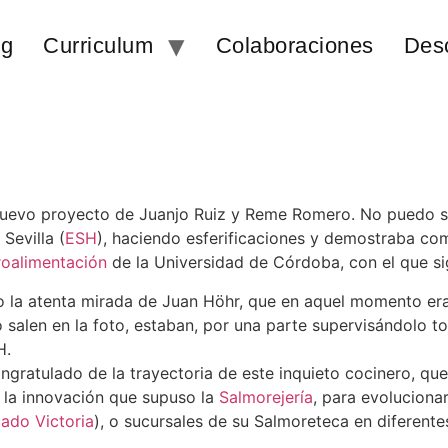
og
Curriculum
Colaboraciones
Des
uevo proyecto de Juanjo Ruiz y Reme Romero. No puedo ser
Sevilla (
ESH
), haciendo esferificaciones y demostraba co
roalimentación
de la Universidad de Córdoba, con el que s
jo la atenta mirada de Juan Höhr, que en aquel momento er
 salen en la foto, estaban, por una parte supervisándolo t
H.
gratulado de la trayectoria de este inquieto cocinero, que
e la innovación que supuso la
Salmorejería
, para evoluciona
ado Victoria
), o sucursales de su Salmoreteca en diferent