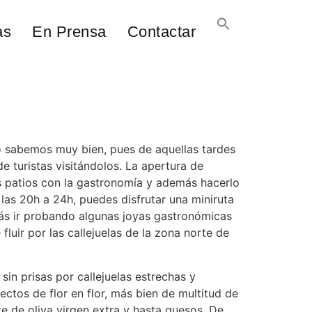
as
En Prensa
Contactar
o sabemos muy bien, pues de aquellas tardes
 turistas visitándolos. La apertura de
os patios con la gastronomía y además hacerlo
 las 20h a 24h, puedes disfrutar una miniruta
ás ir probando algunas joyas gastronómicas
fluir por las callejuelas de la zona norte de
sin prisas por callejuelas estrechas y
tos de flor en flor, más bien de multitud de
te de oliva virgen extra y hasta quesos. De