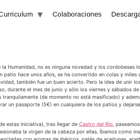
Curriculum
Colaboraciones
Descarg
 la Humanidad, no es ninguna novedad y los cordobeses l
patio hace unos años, se ha convertido en colas y miles de
idad, también fue un buen acierto. Pero la idea de unir l
eso, durante el mes de junio y sólo los viernes y sábados de
tas tranquilamente (de momento no está masificado) y adem
rar un pasaporte (5€) en cualquiera de los patios y dejarse 
estas iniciativa), tras llegar de
Castro del Río
, paseamos 
ionaba la virgen de la cabeza por ellas. Íbamos como insec
 mezcladas con aromas de ibéricos, patés de aceitunas, acei