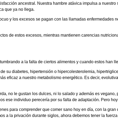
isfacción ancestral. Nuestra hambre atávica impulsa a nuestro 
a que ya no llega.
inocuo y los excesos se pagan con las llamadas enfermedades n
os de estos excesos, mientras mantienen carencias nutricional
umbrando a la falta de ciertos alimentos y cuando estos han ll
cta de su diabetes, hipertensión o hipercolesterolemia, hipertrig
ás eficaz a nuestro metabolismo energético. Es decir, evolut
da, no le gustan los dulces, ni lo salado y además es vegano, 
 ese individuo perecería por su falta de adaptación. Pero hoy
genes para comprender que comer sano hoy en día, con la gran of
s a la privación durante siglos, ahora debemos tener la fuerza 