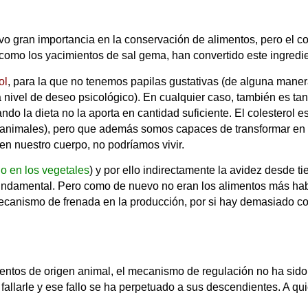
tuvo gran importancia en la conservación de alimentos, pero el
), como los yacimientos de sal gema, han convertido este ingre
ol
, para la que no tenemos papilas gustativas (de alguna mane
a nivel de deseo psicológico). En cualquier caso, también es t
o la dieta no la aporta en cantidad suficiente. El colesterol
as animales), pero que además somos capaces de transformar e
en nuestro cuerpo, no podríamos vivir.
o en los vegetales
) y por ello indirectamente la avidez desde
fundamental. Pero como de nuevo no eran los alimentos más hab
mecanismo de frenada en la producción, por si hay demasiado col
ntos de origen animal, el mecanismo de regulación no ha sido 
llarle y ese fallo se ha perpetuado a sus descendientes. A qui