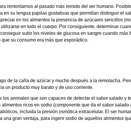
ra remontarnos al pasado más remoto del ser humano. Posiblem
a en su lengua papilas gustativas que permitían distinguir el sa
preciar en los alimentos la presencia de azúcares sencillos (m
 utilizarse en todo el cuerpo. Por consiguiente, determinar cuand
a conseguir subir los niveles de glucosa en sangre cuando más fa
lo que su consumo era más que esporádico.
ugo de la caña de azúcar y mucho después a la remolacha. Pero e
ía un producto muy barato y de uso corriente.
 los animales que son capaces de detectar el sabor salado y te
os alimentos ricos en sodio (componente que da el sabor salado
licos, incluida la presión osmótica extracelular. El ser huma
a una gran ventaja, para ingerir sodio de aquellos alimentos qu