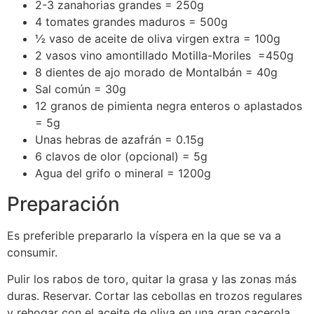
2-3 zanahorias grandes = 250g
4 tomates grandes maduros = 500g
½ vaso de aceite de oliva virgen extra = 100g
2 vasos vino amontillado Motilla-Moriles =450g
8 dientes de ajo morado de Montalbán = 40g
Sal común = 30g
12 granos de pimienta negra enteros o aplastados
= 5g
Unas hebras de azafrán = 0.15g
6 clavos de olor (opcional) = 5g
Agua del grifo o mineral = 1200g
Preparación
Es preferible prepararlo la víspera en la que se va a
consumir.
Pulir los rabos de toro, quitar la grasa y las zonas más
duras. Reservar. Cortar las cebollas en trozos regulares
y rehogar con el aceite de oliva en una gran cacerola,