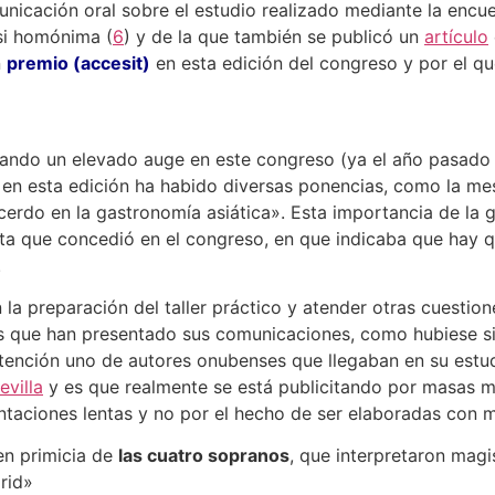
nicación oral sobre el estudio realizado mediante la encue
si homónima (
6
) y de la que también se publicó un
artículo
n
premio (accesit)
en esta edición del congreso y por el qu
mando un elevado auge en este congreso (ya el año pasad
y en esta edición ha habido diversas ponencias, como la m
erdo en la gastronomía asiática». Esta importancia de la g
sta que concedió en el congreso, en que indicaba que hay 
.
a preparación del taller práctico y atender otras cuestione
s que han presentado sus comunicaciones, como hubiese sid
atención uno de autores onubenses que llegaban en su estud
evilla
y es que realmente se está publicitando por masas m
ntaciones lentas y no por el hecho de ser elaboradas con 
en primicia de
las cuatro sopranos
, que interpretaron mag
rid»