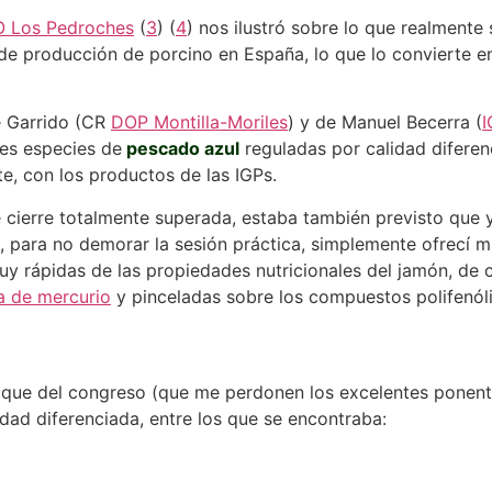
 Los Pedroches
(
3
) (
4
) nos ilustró sobre lo que realmente
 de producción de porcino en España, lo que lo convierte e
ue Garrido (CR
DOP Montilla-Moriles
) y de Manuel Becerra (
I
res especies de
pescado azul
reguladas por calidad difere
te, con los productos de las IGPs.
e cierre totalmente superada, estaba también previsto que 
o, para no demorar la sesión práctica, simplemente ofrecí m
uy rápidas de las propiedades nutricionales del jamón, de
a de mercurio
y pinceladas sobre los compuestos polifenóli
 que del congreso (que me perdonen los excelentes ponentes
ad diferenciada, entre los que se encontraba: