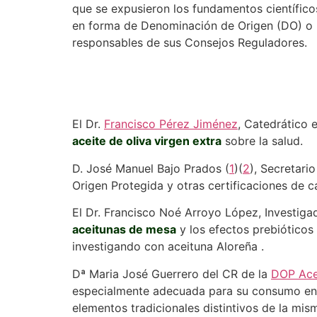
que se expusieron los fundamentos científico
en forma de Denominación de Origen (DO) o I
responsables de sus Consejos Reguladores.
El Dr.
Francisco Pérez Jiménez
, Catedrático 
aceite de oliva virgen extra
sobre la salud.
D. José Manuel Bajo Prados (
1
)(
2
), Secretari
Origen Protegida y otras certificaciones de c
El Dr. Francisco Noé Arroyo López, Investiga
aceitunas de mesa
y los efectos prebióticos
investigando con aceituna Aloreña .
Dª Maria José Guerrero del CR de la
DOP Ace
especialmente adecuada para su consumo encu
elementos tradicionales distintivos de la mis